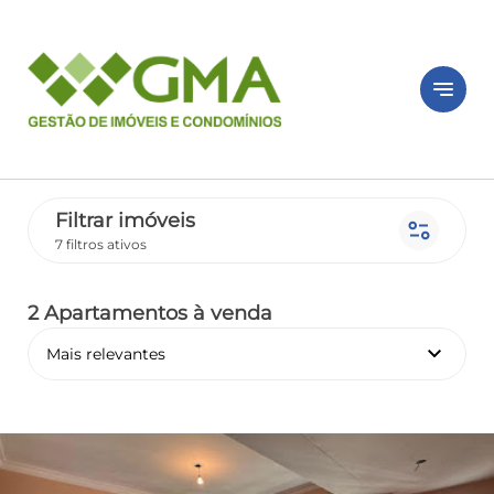
notes
Filtrar imóveis
page_info
7 filtros ativos
2 Apartamentos
à venda
keyboard_arrow_down
Mais relevantes