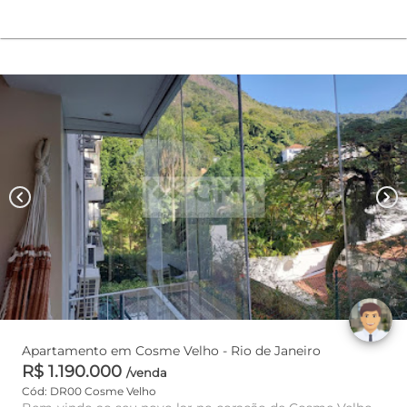
chevron_left
chevron_right
Apartamento em Cosme Velho - Rio de Janeiro
R$ 1.190.000
/venda
Cód: DR00 Cosme Velho