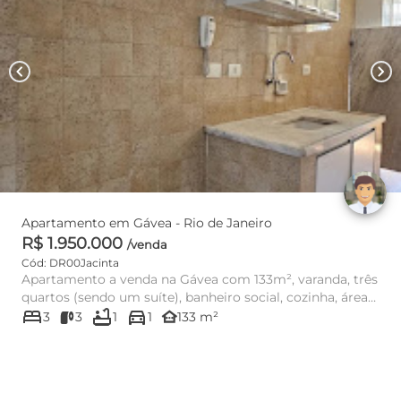
chevron_left
chevron_right
Apartamento em Gávea - Rio de Janeiro
R$ 1.950.000
/venda
Cód: DR00Jacinta
Apartamento a venda na Gávea com 133m², varanda, três
quartos (sendo um suíte), banheiro social, cozinha, área
bed
bathtub
directions_car
de serviç...
other_houses
3
3
1
1
133 m²