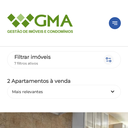
notes
Filtrar imóveis
page_info
7 filtros ativos
2 Apartamentos
à venda
keyboard_arrow_down
Mais relevantes