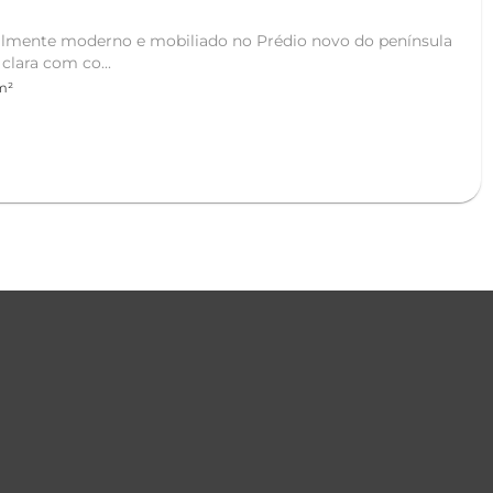
almente moderno e mobiliado no Prédio novo do península
clara com co...
m²