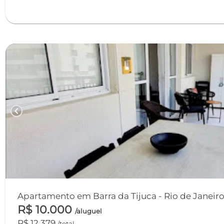
chevron_left
Apartamento em Barra da Tijuca - Rio de Janeir
R$ 10.000
/aluguel
R$ 12.379
/total