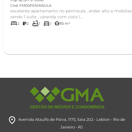
Cód: FM00PENINSULA
excelente apartamento no península , andar alto e mobilia
sendo 1 suíte , varanda com vista l...
bed
bathtub
directions_car
other_houses
2
2
1
1
85 m²
room
Avenida Ataulfo de Paiva, 1175
, Sala 202
- Leblon
- Rio de
Janeiro
- RJ