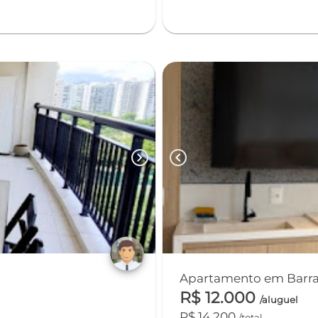
chevron_right
chevron_left
o
R$ 12.000
/aluguel
R$ 14.200
/total