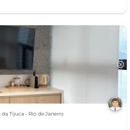
chevron_right
Apartamento em Barra da Tijuca - Rio de Janeiro