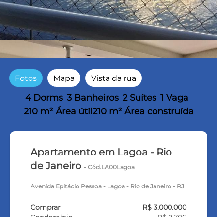
Fotos
Mapa
Vista da rua
4 Dorms
3 Banheiros
2 Suítes
1 Vaga
210 m² Área útil
210 m² Área construída
Apartamento em Lagoa - Rio
de Janeiro
- Cód.LA00Lagoa
Avenida Epitácio Pessoa - Lagoa - Rio de Janeiro - RJ
Comprar
R$ 3.000.000
Condomínio
R$ 2.706