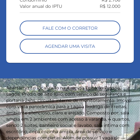
Valor anual do IPTU
R$ 12.000
FALE COM O CORRETOR
AGENDAR UMA VISITA
Apartamento localizado na Avenida Epitácio Pessoa,
Lagoa. Prédio de alto luxo, com serviço de segurança e
portaria 24hs, circuito interno de monitoramento. Imóvel
com vista panorâmica para a Lagoa Rodrigo de Freitas,
ambiente silencioso, claro e arejado. Composto por: sala
ampla em 2 ambientes com acesso à varanda, 4 quartos,
sendo 2 suítes, banheiro social e lavabo, sala intima com
escritório, copa cozinha ampla, área de serviço e
dependências completas. Além de possuir 1 vaga de